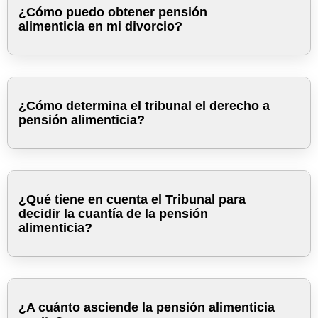
¿Cómo puedo obtener pensión
alimenticia en mi divorcio?
¿Cómo determina el tribunal el derecho a
pensión alimenticia?
¿Qué tiene en cuenta el Tribunal para
decidir la cuantía de la pensión
No tiene suficientes bienes personales, como bienes
alimenticia?
inmuebles, ingresos, un coche y activos financieros,
incluso después de que los bienes conyugales se
hayan dividido y repartido entre los cónyuges.
Carece de la capacidad de obtener o mantener
ingresos suficientes para ser autosuficiente mediante
¿A cuánto asciende la pensión alimenticia
un empleo.