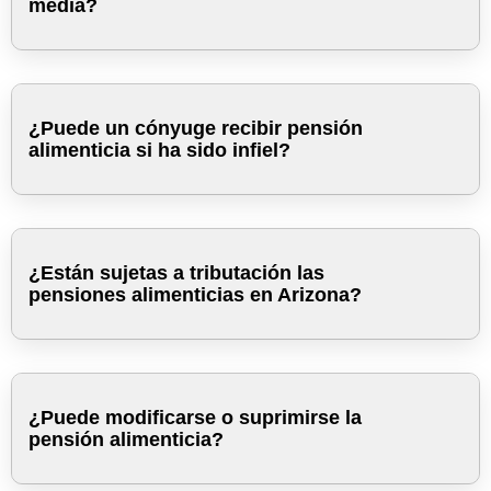
media?
No puede conseguir un empleo o ser autosuficiente por
enfermedad, discapacidad, tener que cuidar de niños
pequeños o edad avanzada si el matrimonio fue
relativamente largo.
ha ayudado y/o contribuido a la formación profesional,
¿Puede un cónyuge recibir pensión
la escolarización o el desarrollo profesional de su
alimenticia si ha sido infiel?
pareja, lo que ha aumentado la capacidad de obtener
ingresos de su pareja pero ha disminuido la del
cónyuge solicitante.
Tiene unos ingresos significativamente más bajos o ha
renunciado a su propia carrera o actividad profesional
¿Están sujetas a tributación las
para beneficiar a su cónyuge.
pensiones alimenticias en Arizona?
¿Puede modificarse o suprimirse la
pensión alimenticia?