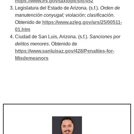
https://www.irs.gov/taxtopics/tc452
Legislatura del Estado de Arizona. (s.f.).
Orden de
manutención conyugal; violación; clasificación
.
Obtenido de
https://www.azleg.gov/ars/25/00511-
01.htm
Ciudad de San Luis, Arizona. (s.f.).
Sanciones por
delitos menores
. Obtenido de
https://www.sanluisaz.gov/428/Penalties-for-
Misdemeanors