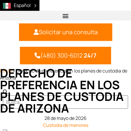
Español
Solicitar una consulta
(480) 300-6012
24/7
DERECHO DE
Inicio
»
Derecho de preferencia en los planes de custodia de
Arizona
PREFERENCIA EN LOS
PLANES DE CUSTODIA
DE ARIZONA
28 de mayo de 2026
Custodia de menores