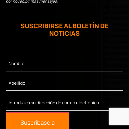
por no recibir más mensajes.
SUSCRIBIRSE AL BOLETÍN DE
NOTICIAS
First
Name
*
Last
Name
*
Enter
Your
Email
*
Suscríbase a