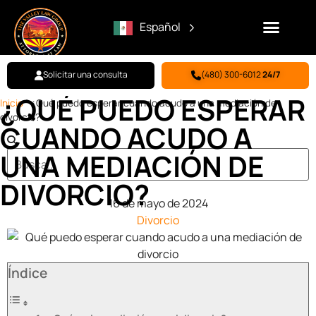
Español
Solicitar una consulta
(480) 300-6012
24/7
¿QUÉ PUEDO ESPERAR
Inicio
"
¿Qué puedo esperar cuando acudo a una mediación de
divorcio?
CUANDO ACUDO A
UNA MEDIACIÓN DE
DIVORCIO?
16 de mayo de 2024
Divorcio
Índice