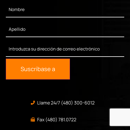
First
Name
*
Last
Name
*
Enter
Your
Email
*
Suscríbase a
Llame 24/7 (480) 300-6012
Fax (480) 781.0722