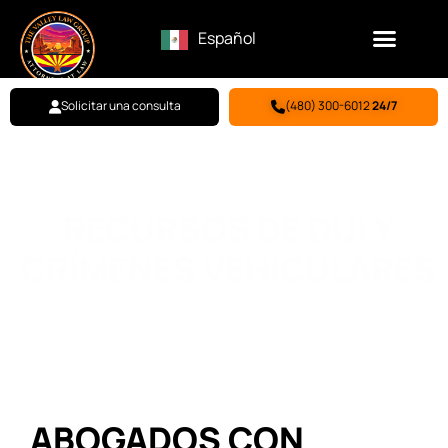
Español
Solicitar una consulta
(480) 300-6012
24/7
RECURSOS DE DUI Y
CRÍMENES VEHICULARES
Inicio
"
Centro de Recursos de Defensa Penal de Arizona
"
Recursos de DUI y Crímenes Vehiculares
ABOGADOS CON