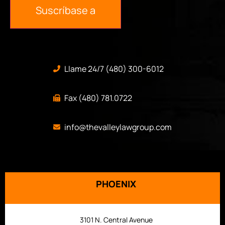
Suscríbase a
Llame 24/7 (480) 300-6012
Fax (480) 781.0722
info@thevalleylawgroup.com
PHOENIX
3101 N. Central Avenue