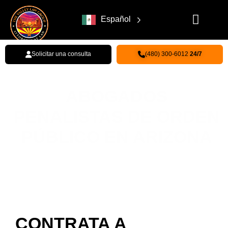
Español
Solicitar una consulta
(480) 300-6012
24/7
ABOGADOS
PENALISTAS DE ORDEN
PÚBLICO EN ARIZONA
Inicio
"
Arizona Familia, Defensa Penal y Servicios de Lesiones
Personales
"
Orden Público Abogados de Defensa Penal en
Arizona
CONTRATA A