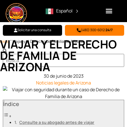
Español
Solicitar una consulta
(480) 300-6012
24/7
VIAJAR Y EL DERECHO
Inicio
"
Viajar y el Derecho de Familia de Arizona
DE FAMILIA DE
ARIZONA
30 de junio de 2023
Noticias legales de Arizona
Índice
Consulte a su abogado antes de viajar