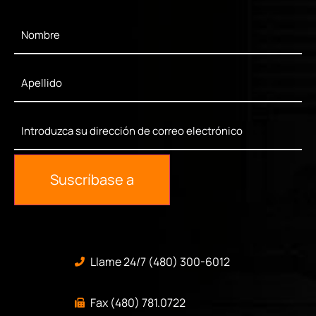
First
Name
*
Last
Name
*
Enter
Your
Email
*
Suscríbase a
Llame 24/7 (480) 300-6012
Fax (480) 781.0722