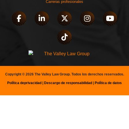
Carreras profesionales
Copyright © 2026 The Valley Law Group. Todos los derechos reservados.
Política
de
privacidad
|
Descargo de responsabilidad
|
Política de datos