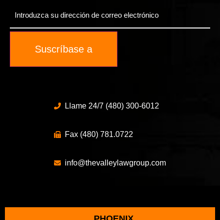
Enter
Your
Email
*
Suscríbase a
Llame 24/7 (480) 300-6012
Fax (480) 781.0722
info@thevalleylawgroup.com
PHOENIX